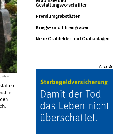
Grabmale und
Gestaltungsvorschriften
Premiumgrabstätten
Kriegs- und Ehrengräber
Neue Grabfelder und Grabanlagen
Anzeige
tstadt
stätten
rst im
nden
ch.