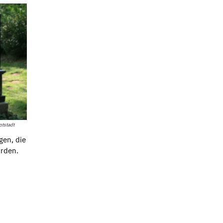
tstadt
gen, die
urden.